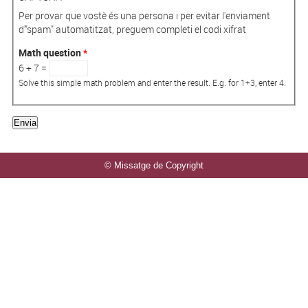
Per provar que vostè és una persona i per evitar l'enviament
d'"spam" automatitzat, preguem completi el codi xifrat
Math question
*
6 + 7 =
Solve this simple math problem and enter the result. E.g. for 1+3, enter 4.
© Missatge de Copyright