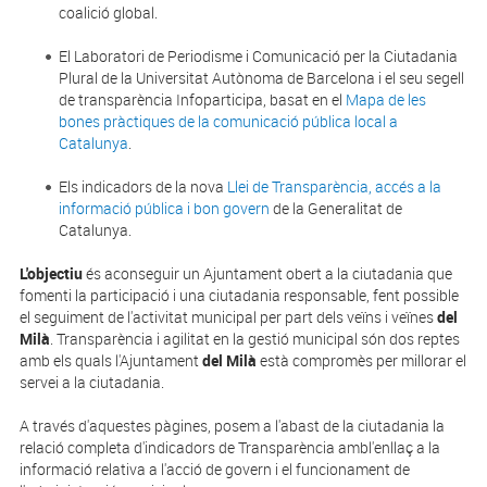
coalició global.
El Laboratori de Periodisme i Comunicació per la Ciutadania
Plural de la Universitat Autònoma de Barcelona i el seu segell
de transparència Infoparticipa, basat en el
Mapa de les
bones pràctiques de la comunicació pública local a
Catalunya
.
Els indicadors de la nova
Llei de Transparència, accés a la
informació pública i bon govern
de la Generalitat de
Catalunya.
L'objectiu
és aconseguir un Ajuntament obert a la ciutadania que
fomenti la participació i una ciutadania responsable, fent possible
el seguiment de l'activitat municipal per part dels veïns i veïnes
del
Milà
. Transparència i agilitat en la gestió municipal són dos reptes
amb els quals l'Ajuntament
del Milà
està compromès per millorar el
servei a la ciutadania.
A través d'aquestes pàgines, posem a l'abast de la ciutadania la
relació completa d'indicadors de Transparència ambl'enllaç a la
informació relativa a l'acció de govern i el funcionament de